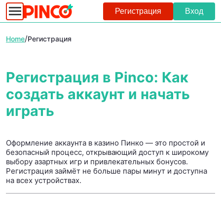
Регистрация
Вход
/
Home
Регистрация
Регистрация в Pinco: Как
создать аккаунт и начать
играть
Оформление аккаунта в казино Пинко — это простой и
безопасный процесс, открывающий доступ к широкому
выбору азартных игр и привлекательных бонусов.
Регистрация займёт не больше пары минут и доступна
на всех устройствах.